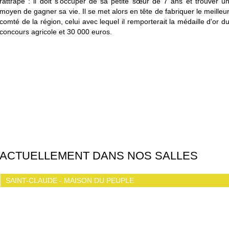
rattrape : il doit s’occuper de sa petite sœur de 7 ans et trouver u
moyen de gagner sa vie. Il se met alors en tête de fabriquer le meilleu
comté de la région, celui avec lequel il remporterait la médaille d'or d
concours agricole et 30 000 euros.
ACTUELLEMENT DANS NOS SALLES
SAINT-CLAUDE - MAISON DU PEUPLE