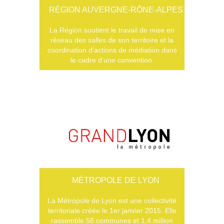
RÉGION AUVERGNE-RÔNE-ALPES
La Région soutient le travail de mise en
réseau des salles de son territoire et la
coordination d'actions de médiation dans
le cadre d'une convention.
MÉTROPOLE DE LYON
La Métropole de Lyon est une collectivité
territoriale créée le 1er janvier 2015. Elle
rassemble 58 communes et 1,4 million