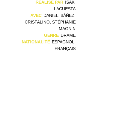
,
RÉALISÉ PAR
ISAKI
n
LACUESTA
n
AVEC
DANIEL IBÁÑEZ,
e
CRISTALINO, STÉPHANIE
MAGNIN
GENRE
DRAME
NATIONALITÉ
ESPAGNOL,
FRANÇAIS