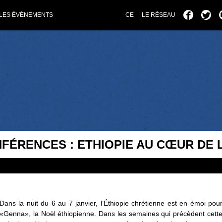
LES ÉVÈNEMENTS
CE
LE RÉSEAU
FÉRENCES : ETHIOPIE AU CŒUR DE L
Dans la nuit du 6 au 7 janvier, l’Éthiopie chrétienne est en émoi pou
«Genna», la Noël éthiopienne. Dans les semaines qui précèdent cett