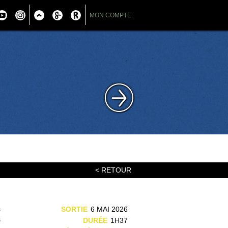
MON COMPTE
< RETOUR
s
SORTIE
6 MAI 2026
s
DURÉE
1H37