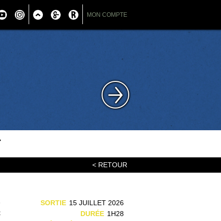
MON COMPTE
T
< RETOUR
e
SORTIE
15 JUILLET 2026
t
DURÉE
1H28