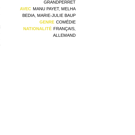
n
GRANDPERRET
e
AVEC
MANU PAYET, MELHA
e
BEDIA, MARIE-JULIE BAUP
n
GENRE
COMÉDIE
t
NATIONALITÉ
FRANÇAIS,
e
ALLEMAND
e
r