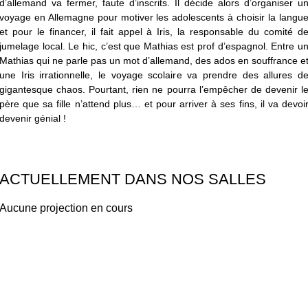
d’allemand va fermer, faute d’inscrits. Il décide alors d’organiser u
voyage en Allemagne pour motiver les adolescents à choisir la langu
et pour le financer, il fait appel à Iris, la responsable du comité d
jumelage local. Le hic, c’est que Mathias est prof d’espagnol. Entre u
Mathias qui ne parle pas un mot d’allemand, des ados en souffrance e
une Iris irrationnelle, le voyage scolaire va prendre des allures d
gigantesque chaos. Pourtant, rien ne pourra l’empêcher de devenir l
père que sa fille n’attend plus… et pour arriver à ses fins, il va devoi
devenir génial !
ACTUELLEMENT DANS NOS SALLES
Aucune projection en cours