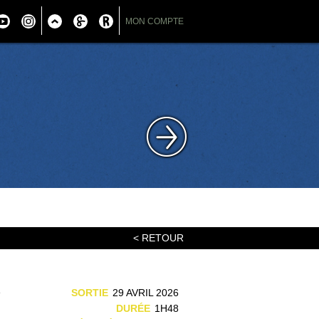
MON COMPTE
< RETOUR
e
SORTIE
29 AVRIL 2026
u
DURÉE
1H48