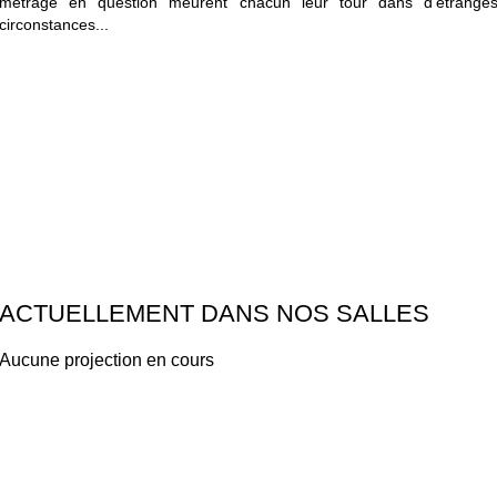
métrage en question meurent chacun leur tour dans d'étrange
circonstances...
ACTUELLEMENT DANS NOS SALLES
Aucune projection en cours