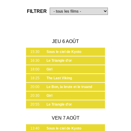
FILTRER
JEU 6 AOÛT
15:30
Sous le ciel de Kyoto
16:30
Le Triangle d'or
18:00
Girl
18:25
The Last Viking
20:00
Le Bon, la brute et le truand
20:30
Girl
20:55
Le Triangle d'or
VEN 7 AOÛT
13:40
Sous le ciel de Kyoto