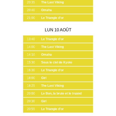
20:35
The Last Viking
20:40
Omaha
21:00
Le Triangle d'or
LUN 10 AOÛT
13:40
Le Triangle d'or
14:00
The Last Viking
14:10
Omaha
15:30
Sous le ciel de Kyoto
16:30
Le Triangle d'or
18:00
Girl
18:25
The Last Viking
20:00
Le Bon, la brute et le truand
20:30
Girl
20:55
Le Triangle d'or