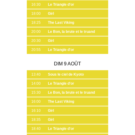
16:30
Le Triangle d'or
18:00
Girl
18:25
The Last Viking
20:00
Le Bon, la brute et le truand
20:30
Girl
20:55
Le Triangle d'or
DIM 9 AOÛT
13:40
Sous le ciel de Kyoto
14:00
Le Triangle d'or
15:30
Le Bon, la brute et le truand
16:00
The Last Viking
16:10
Girl
18:35
Girl
18:40
Le Triangle d'or