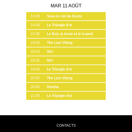
MAR 11 AOÛT
13:40
Sous le ciel de Kyoto
14:00
Le Triangle d'or
15:30
Le Bon, la brute et le truand
16:00
The Last Viking
16:10
Girl
18:35
Girl
18:40
Le Triangle d'or
20:35
The Last Viking
20:40
Omaha
21:00
Le Triangle d'or
CONTACTS