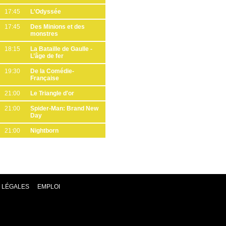
17:45
L'Odyssée
17:45
Des Minions et des
monstres
18:15
La Bataille de Gaulle -
L’âge de fer
19:30
De la Comédie-
Française
21:00
Le Triangle d'or
21:00
Spider-Man: Brand New
Day
21:00
Nightborn
 LÉGALES
EMPLOI