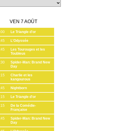
VEN 7 AOÛT
:00
Le Triangle d'or
:45
L'Odyssée
:45
Les Tourouges et les
Toubleus
:30
Spider-Man: Brand New
Day
:15
Charlie et les
kangourous
:45
Nightborn
:15
Le Triangle d'or
:15
De la Comédie-
Française
:45
Spider-Man: Brand New
Day