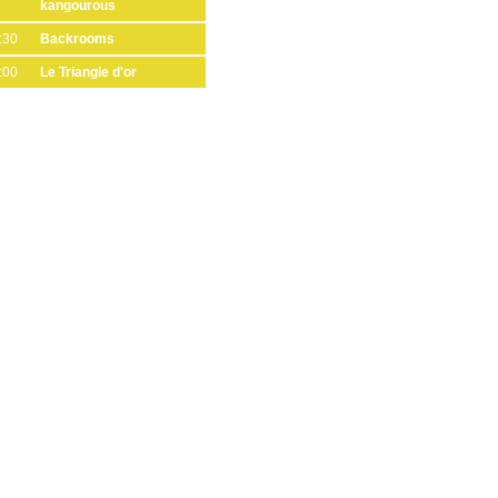
kangourous
:30
Backrooms
:00
Le Triangle d'or