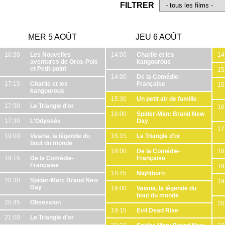
FILTRER
MER 5 AOÛT
JEU 6 AOÛT
16:30
Les Nouvelles
14:00
Charlie et les
14
aventures de Gros-Pois
kangourous
et Petit-point
15
14:00
De la Comédie-
17:15
Charlie et les
Française
15
kangourous
15:30
Un petit air de famille
17:30
Le Triangle d'or
16
16:00
Spider-Man: Brand New
17:30
L'Odyssée
Day
17
19:00
Vaiana, la légende du
16:15
Le Triangle d'or
bout du monde
18:00
De la Comédie-
18
19:15
De la Comédie-
Française
Française
19
18:45
Nightborn
20:30
Spider-Man: Brand New
19
Day
19:00
Vaiana, la légende du
bout du monde
20:45
Obsession
20
19:15
Evil Dead Rise
21:00
Le Triangle d'or