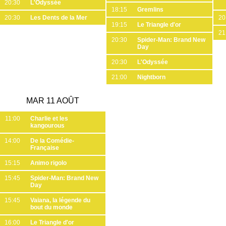
20:30
L'Odyssée
18:15
Gremlins
20:30
Les Dents de la Mer
20
19:15
Le Triangle d'or
21
20:30
Spider-Man: Brand New
Day
20:30
L'Odyssée
21:00
Nightborn
MAR 11 AOÛT
11:00
Charlie et les
kangourous
14:00
De la Comédie-
Française
15:15
Animo rigolo
15:45
Spider-Man: Brand New
Day
15:45
Vaiana, la légende du
bout du monde
16:00
Le Triangle d'or