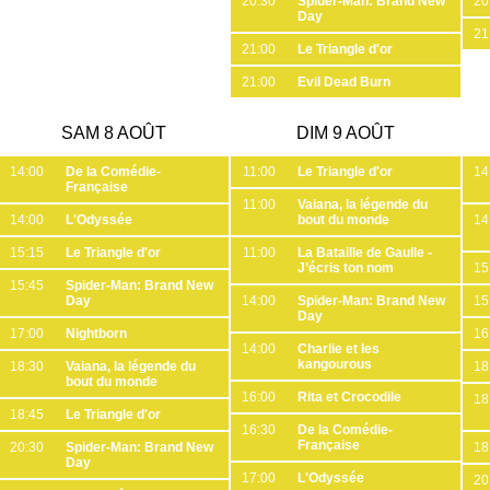
20:30
Spider-Man: Brand New
20
Day
21
21:00
Le Triangle d'or
21:00
Evil Dead Burn
SAM 8 AOÛT
DIM 9 AOÛT
14:00
De la Comédie-
11:00
Le Triangle d'or
14
Française
11:00
Vaiana, la légende du
14:00
L'Odyssée
bout du monde
14
15:15
Le Triangle d'or
11:00
La Bataille de Gaulle -
J’écris ton nom
15
15:45
Spider-Man: Brand New
Day
14:00
Spider-Man: Brand New
15
Day
17:00
Nightborn
16
14:00
Charlie et les
kangourous
18:30
Vaiana, la légende du
18
bout du monde
16:00
Rita et Crocodile
18
18:45
Le Triangle d'or
16:30
De la Comédie-
Française
20:30
Spider-Man: Brand New
18
Day
17:00
L'Odyssée
20