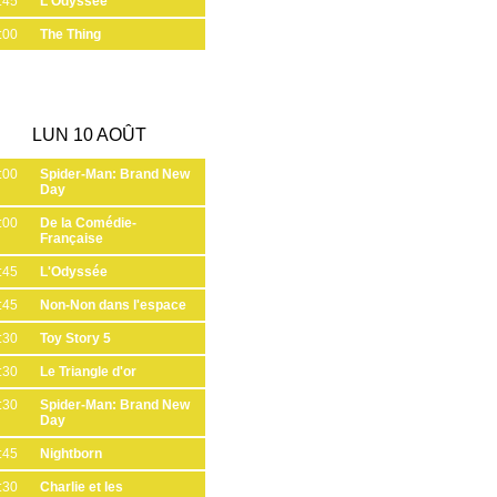
:45
L'Odyssée
:00
The Thing
LUN 10 AOÛT
:00
Spider-Man: Brand New
Day
:00
De la Comédie-
Française
:45
L'Odyssée
:45
Non-Non dans l'espace
:30
Toy Story 5
:30
Le Triangle d'or
:30
Spider-Man: Brand New
Day
:45
Nightborn
:30
Charlie et les