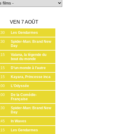
VEN 7 AOÛT
:30
Les Gendarmes
:30
Spider-Man: Brand New
Day
:15
Vaiana, la légende du
bout du monde
:15
D’un monde à l’autre
:15
Kayara, Princesse inca
:00
L'Odyssée
:00
De la Comédie-
Française
:30
Spider-Man: Brand New
Day
:45
In Waves
:15
Les Gendarmes