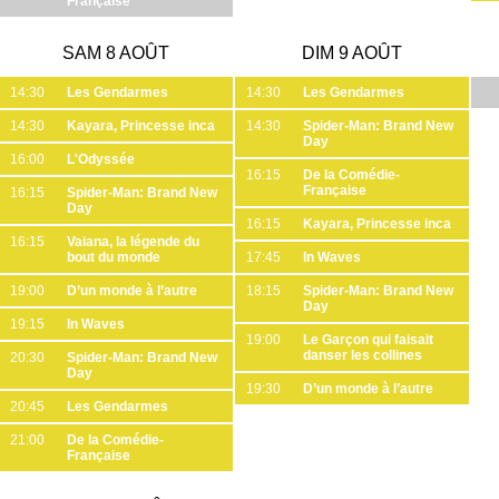
Française
SAM 8 AOÛT
DIM 9 AOÛT
14:30
Les Gendarmes
14:30
Les Gendarmes
14:30
Kayara, Princesse inca
14:30
Spider-Man: Brand New
Day
16:00
L'Odyssée
16:15
De la Comédie-
Française
16:15
Spider-Man: Brand New
Day
16:15
Kayara, Princesse inca
16:15
Vaiana, la légende du
bout du monde
17:45
In Waves
19:00
D’un monde à l’autre
18:15
Spider-Man: Brand New
Day
19:15
In Waves
19:00
Le Garçon qui faisait
danser les collines
20:30
Spider-Man: Brand New
Day
19:30
D’un monde à l’autre
20:45
Les Gendarmes
21:00
De la Comédie-
Française