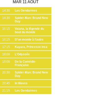
MAR 11 AOÛT
14:30
Les Gendarmes
14:30
Spider-Man: Brand New
Day
16:15
Vaiana, la légende du
bout du monde
16:15
D’un monde à l’autre
17:15
Kayara, Princesse inca
18:00
L'Odyssée
19:00
De la Comédie-
Française
20:30
Spider-Man: Brand New
Day
20:45
In Waves
21:15
Les Gendarmes