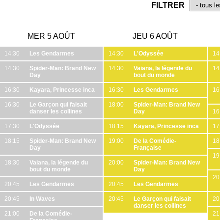
FILTRER
MER 5 AOÛT
JEU 6 AOÛT
14:30
Les Gendarmes
14:30
L'Odyssée
14
14:30
Spider-Man: Brand New
14:30
Vaiana, la légende du
14
Day
bout du monde
16:30
Kayara, Princesse inca
16:30
Les Gendarmes
16
16:30
Le Garçon qui faisait
18:00
Spider-Man: Brand New
danser les collines
Day
16
17:30
L'Odyssée
18:15
Kayara, Princesse inca
17
18:15
Spider-Man: Brand New
19:00
De la Comédie-
18
Day
Française
19
18:30
Vaiana, la légende du
20:00
Spider-Man: Brand New
bout du monde
Day
20
20:45
Les Gendarmes
20:45
Les Gendarmes
20:45
In Waves
20:45
Le Garçon qui faisait
20
danser les collines
21:00
De la Comédie-
21