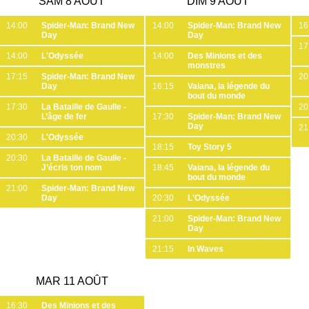
SAM 8 AOÛT
DIM 9 AOÛT
14:00
Spider-Man: Brand New
14:00
Spider-Man: Brand New
16
Day
Day
17
14:00
L'Odyssée
14:00
Des Minions et des
monstres
17:15
Spider-Man: Brand New
20
Day
16:15
Vaiana, la légende du
bout du monde
17:30
La Bataille de Gaulle -
20
L’âge de fer
17:30
Spider-Man: Brand New
Day
21
20:30
L'Odyssée
18:15
Toy Story 5
20:30
La Bataille de Gaulle -
J’écris ton nom
18:45
Vaiana, la légende du
bout du monde
21:00
Spider-Man: Brand New
Day
20:30
L'Odyssée
21:00
Spider-Man: Brand New
Day
21:15
In Waves
MAR 11 AOÛT
16:30
Des Minions et des