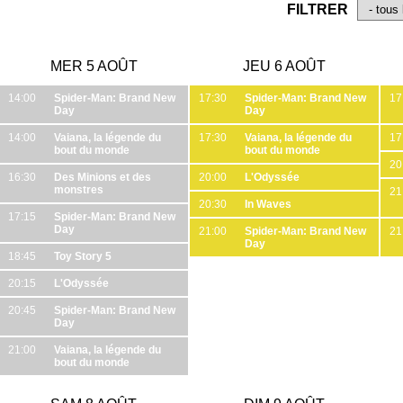
FILTRER
MER 5 AOÛT
JEU 6 AOÛT
14:00
Spider-Man: Brand New
17:30
Spider-Man: Brand New
17
Day
Day
14:00
Vaiana, la légende du
17:30
Vaiana, la légende du
17
bout du monde
bout du monde
20
16:30
Des Minions et des
20:00
L'Odyssée
monstres
21
20:30
In Waves
17:15
Spider-Man: Brand New
Day
21:00
Spider-Man: Brand New
21
Day
18:45
Toy Story 5
20:15
L'Odyssée
20:45
Spider-Man: Brand New
Day
21:00
Vaiana, la légende du
bout du monde