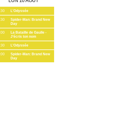
LUN 10 AOÛT
:30
L'Odyssée
:30
Spider-Man: Brand New
Day
:00
La Bataille de Gaulle -
J’écris ton nom
:30
L'Odyssée
:00
Spider-Man: Brand New
Day