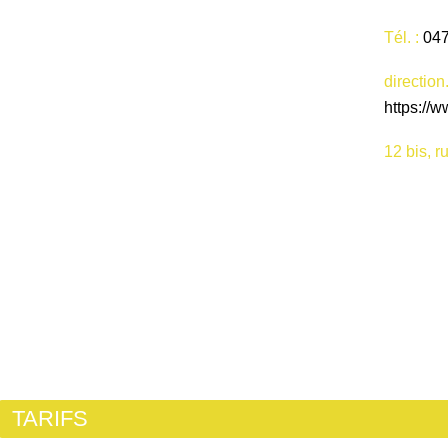
Tél. :
047
directio
https://
12 bis, 
TARIFS