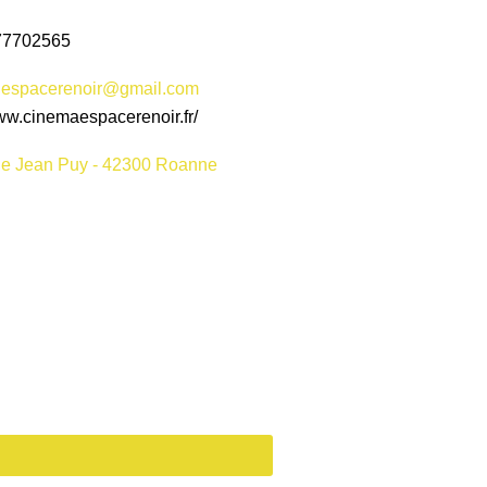
7702565
n.espacerenoir@gmail.com
www.cinemaespacerenoir.fr/
rue Jean Puy - 42300 Roanne